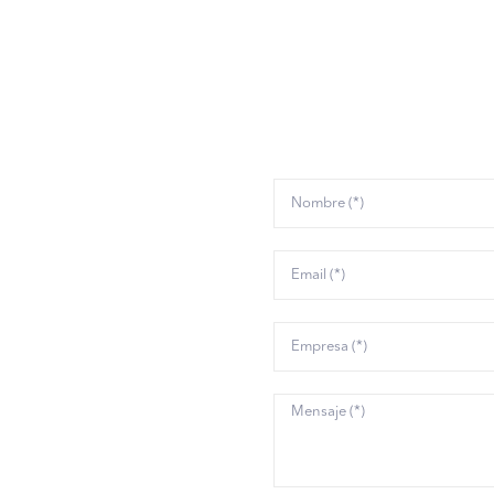
 lo que podemos hac
tisfacer todas las
anto a Verificación
a. Desde soluciones
s hasta componentes
de investigación y
tamos de desplegar la
ios accesibles, además
r eso, organizamos