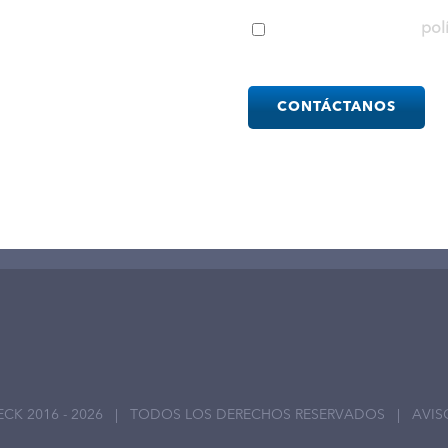
s relacionados con el
He leído y acepto la
pol
ción de Documentos e
Please
leave
this
field
empty.
ECK 2016 -
2026 | TODOS LOS DERECHOS RESERVADOS |
AVIS