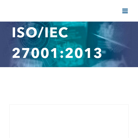
Saltar
al
contenido
ISO/IEC
27001:2013