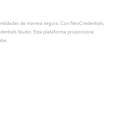
identidades de manera segura. Con NeoCredentials,
edentials Studio. Esta plataforma proporciona
ube.
Credentials Studio