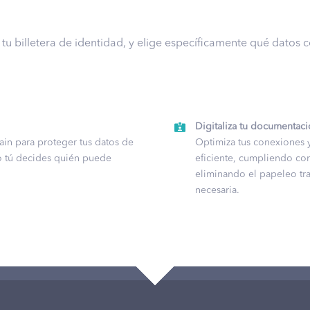
tu billetera de identidad, y elige específicamente qué datos c
Digitaliza tu documentac
hain para proteger tus datos de
Optimiza tus conexiones 
lo tú decides quién puede
eficiente, cumpliendo co
eliminando el papeleo tr
necesaria.