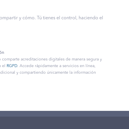
ompartir y cómo. Tú tienes el control, haciendo el
ión
y comparte acreditaciones digitales de manera segura y
n el
RGPD
. Accede rápidamente a servicios en línea,
adicional y compartiendo únicamente la información