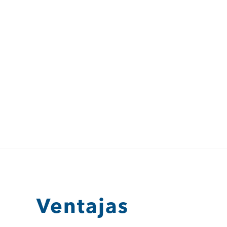
Nuestra avanzada plataforma de Identidad Auto
fácilmente en las soluciones de software de TI exi
de Autoridad de Registro para la emisión de cr
atestaciones de atributos, siguiendo el estándar d
del W3C. Esto garantiza que sean criptográficame
la privacidad y fácilmente verif
Ventajas