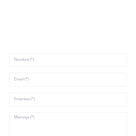
accesibles, además de facilitarles el mejor soporte.
Por eso, organizamos periódicamente cursos
online
y talleres relacionados con el mundo que mejor
conocemos:
Verificación de Documentos e
Identidad
.