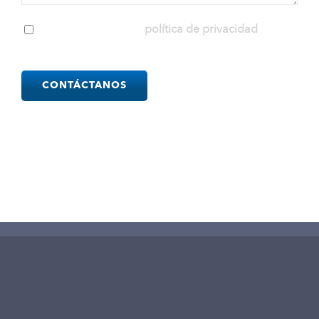
He leído y acepto la
política de privacidad
Please
leave
this
field
empty.