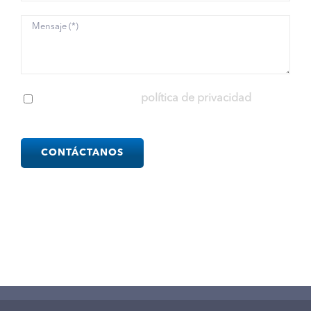
He leído y acepto la
política de privacidad
Please
leave
this
field
empty.