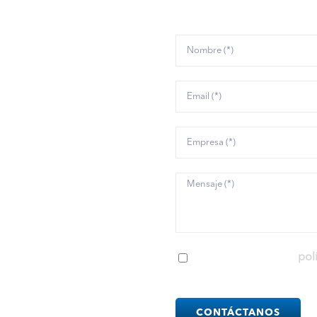
tisfacer todas las
anto a Verificación
a. Desde soluciones
s hasta componentes
de investigación y
tamos de desplegar la
ios accesibles, además
r eso, organizamos
s relacionados con el
He leído y acepto la
pol
ción de Documentos e
Please
leave