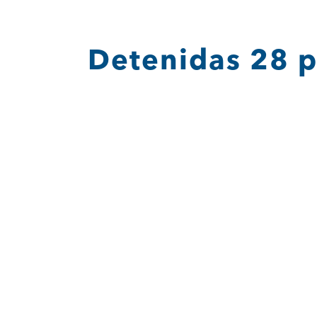
Saltar
al
contenido
Detenidas 28 p