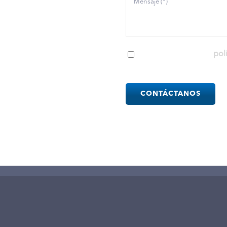
ios accesibles, además
r eso, organizamos
s relacionados con el
He leído y acepto la
pol
ción de Documentos e
Please
leave
this
field
empty.