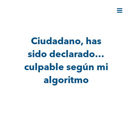
Saltar
al
contenido
Ciudadano, has
sido declarado…
culpable según mi
algoritmo