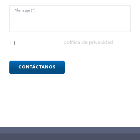
He leído y acepto la
política de privacidad
Please
leave
this
field
empty.