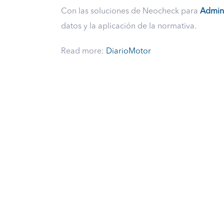
Con las soluciones de Neocheck para
Admini
datos y la aplicación de la normativa.
Read more:
DiarioMotor
Descubre
En
NeoCheck
® nos esforzamos por sa
necesidades de nuestros clientes en cu