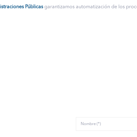
straciones Públicas
garantizamos automatización de los proces
 lo que podemos hac
tisfacer todas las
anto a Verificación