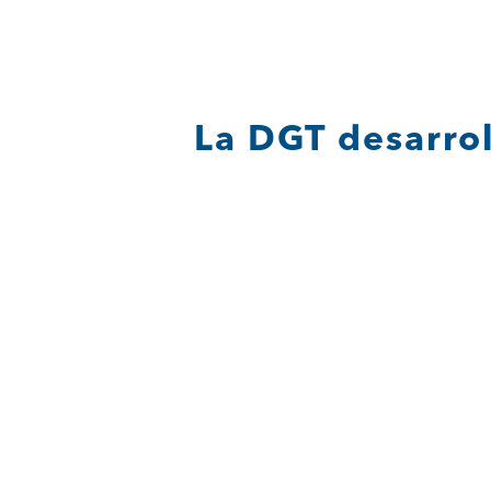
Saltar
al
contenido
La DGT desarrol