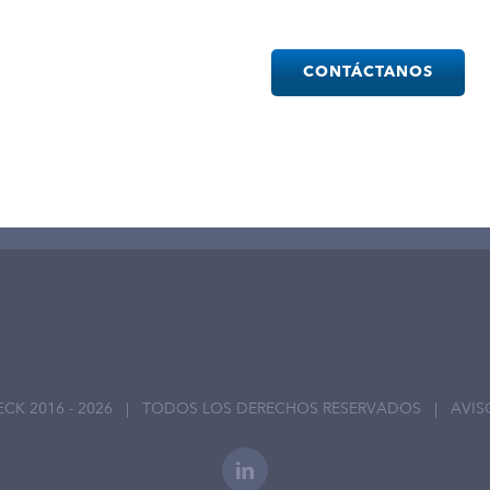
Please
leave
this
field
empty.
ECK 2016 -
2026 | TODOS LOS DERECHOS RESERVADOS |
AVIS
LinkedIn