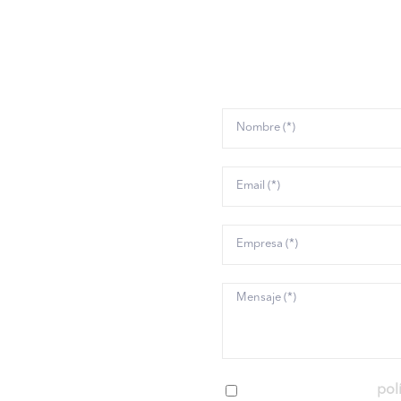
 lo que podemos hac
tisfacer todas las
anto a Verificación
a. Desde soluciones
s hasta componentes
de investigación y
tamos de desplegar la
ios accesibles, además
r eso, organizamos
s relacionados con el
He leído y acepto la
pol
ción de Documentos e