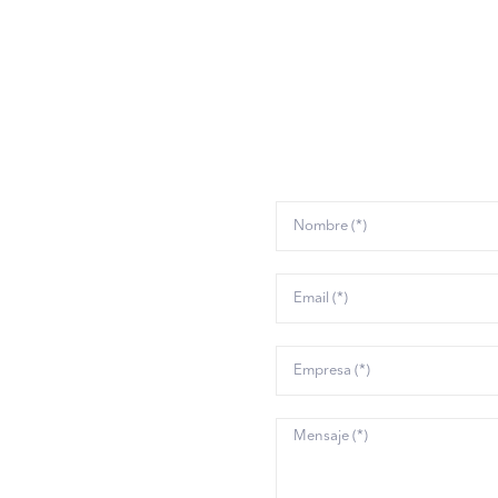
 lo que podemos hac
tisfacer todas las
anto a Verificación
a. Desde soluciones
s hasta componentes
de investigación y
tamos de desplegar la
ios accesibles, además
r eso, organizamos