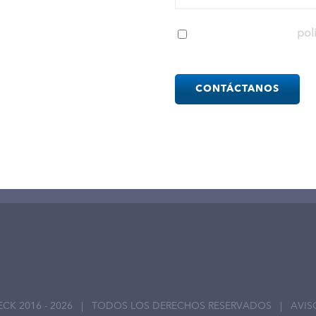
s relacionados con el
He leído y acepto la
pol
ción de Documentos e
Please
leave
this
field
empty.
ECK 2016 -
2026 | TODOS LOS DERECHOS RESERVADOS |
AVIS