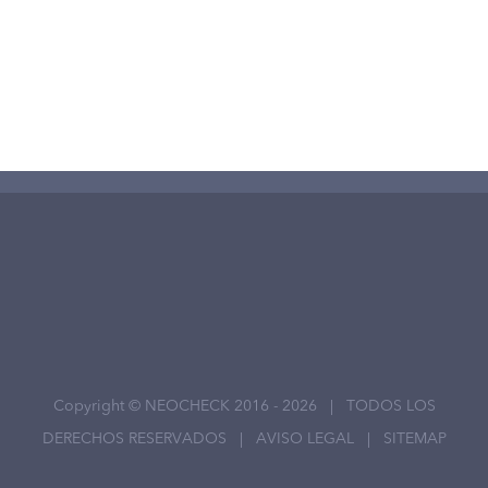
field
empty.
Copyright © NEOCHECK 2016 -
2026 | TODOS LOS
DERECHOS RESERVADOS |
AVISO LEGAL
|
SITEMAP