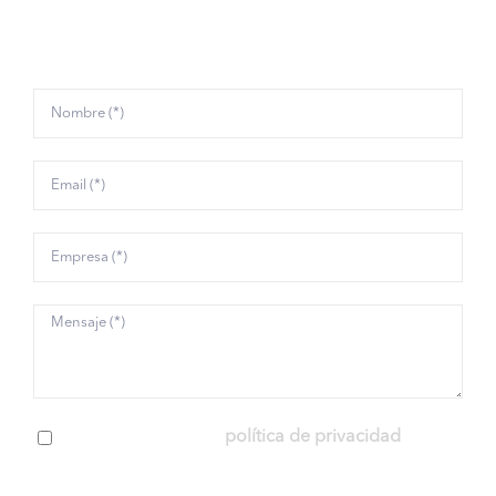
conocemos:
Verificación de Documentos e
Identidad
.
He leído y acepto la
política de privacidad
Please