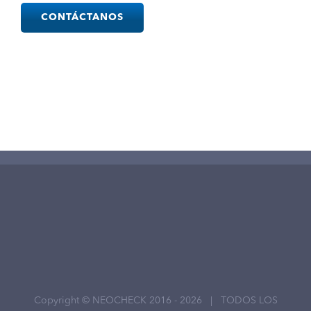
leave
this
field
empty.
Copyright © NEOCHECK 2016 -
2026 | TODOS LOS