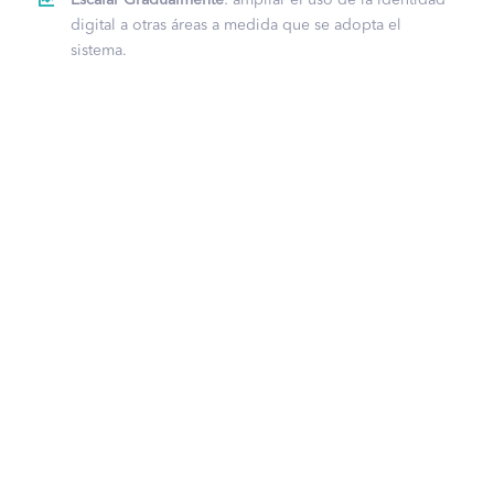
digital a otras áreas a medida que se adopta el
sistema.
Descubre lo que
podemos hacer
por ti
En
NeoCheck
® nos esforzamos por satisfacer todas