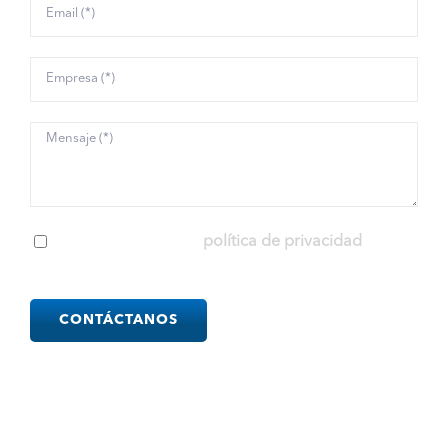
He leído y acepto la
política de privacidad
Please
leave
this
field
empty.