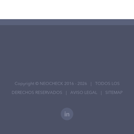
Copyright © NEOCHECK 2016 -
2026 | TODOS LOS
DERECHOS RESERVADOS |
AVISO LEGAL
|
SITEMAP
LinkedIn