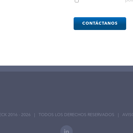
He leído y acepto la
pol
ción de Documentos e
Please
leave
this
field
empty.
ECK 2016 -
2026 | TODOS LOS DERECHOS RESERVADOS |
AVIS