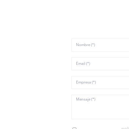
 lo que podemos hac
tisfacer todas las
anto a Verificación
a. Desde soluciones
s hasta componentes
de investigación y
tamos de desplegar la
ios accesibles, además
r eso, organizamos
s relacionados con el