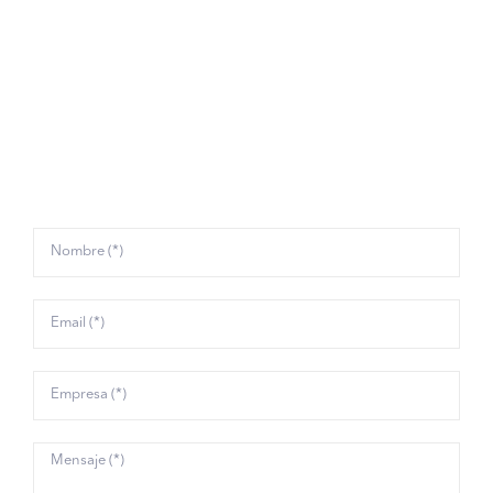
tecnología más puntera y flexible a precios
accesibles, además de facilitarles el mejor soporte.
Por eso, organizamos periódicamente cursos
online
y talleres relacionados con el mundo que mejor
conocemos:
Verificación de Documentos e
Identidad
.