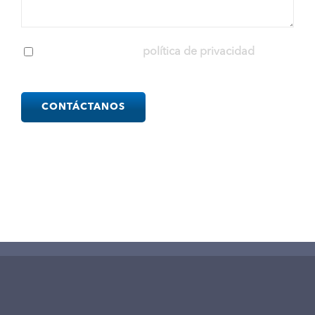
He leído y acepto la
política de privacidad
Please
leave
this
field
empty.