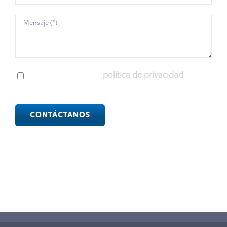
He leído y acepto la
política de privacidad
Please
leave
this
field
empty.