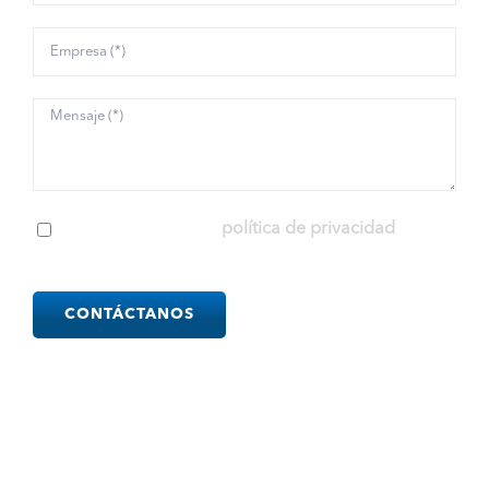
He leído y acepto la
política de privacidad
Please
leave
this
field
empty.