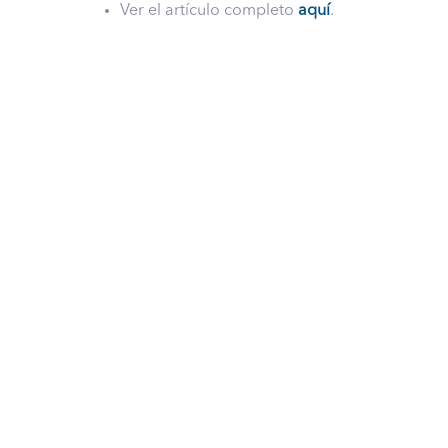
Ver el artículo completo
aquí
.
Descubre lo que
podemos hacer
por ti
En
NeoCheck
® nos esforzamos por satisfacer todas
las necesidades de nuestros clientes en cuanto a